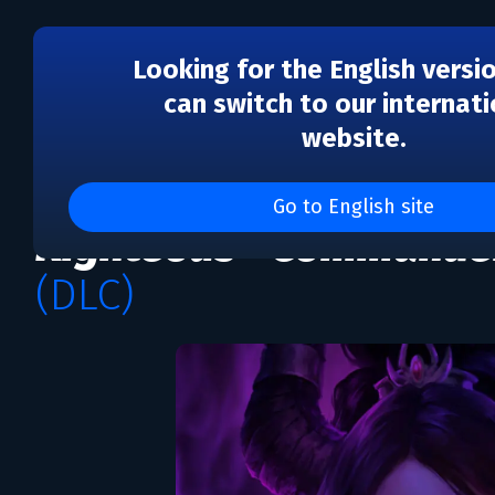
Looking for the English versi
can switch to our internati
website.
DLC
Pathfinder: Wrath of th
Go to English site
Righteous - Commande
(DLC)