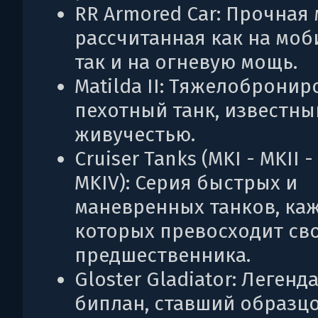
RR Armored Car: Прочная
рассчитанная как на моб
так и на огневую мощь.
Matilda II: Тяжелоброни
пехотный танк, известны
живучестью.
Cruiser Tanks (MKI - MKII - 
MKIV): Серия быстрых и
маневренных танков, ка
которых превосходит св
предшественника.
Gloster Gladiator: Леген
биплан, ставший образц