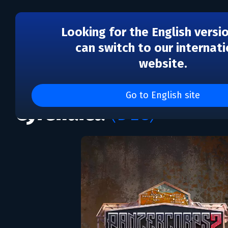
Looking for the English versi
can switch to our internati
website.
DLC
Panzer Corps 2: Frontli
Go to English site
Cyrenaica
(DLC)