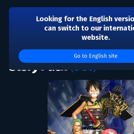
Looking for the English versi
can switch to our internati
website.
DLC
One Piece: Pirate Warri
Go to English site
Story Pack
(DLC)