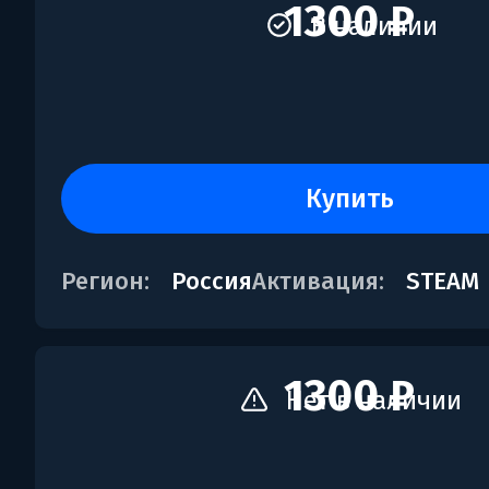
1300 ₽
В наличии
купить
Регион:
Россия
Активация:
STEAM
1300 ₽
Нет в наличии