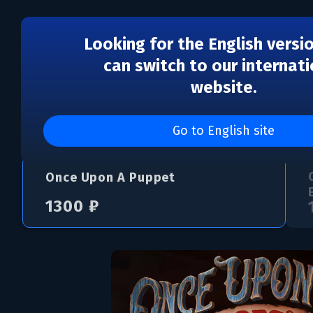
Looking for the English versi
can switch to our internati
website.
Once Upon A Puppet
Go to English site
Once Upon A Puppet
1300 ₽