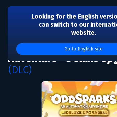
Looking for the English versi
can switch to our internati
website.
DLC
Oddsparks: An Automa
Go to English site
Adventure – Deluxe Up
(DLC)