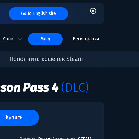
Go to English site
Язык
вход
Регистрация
Пополнить кошелек Steam
son Pass 4
(DLC)
купить