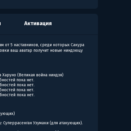
я
Активация
м от 5 наставников, среди которых Сакура
ровки ваш аватар получит новые ниндзюцу
 Харуно (Великая война ниндзя)
ностей пока нет.
бностей пока нет.
ностей пока нет.
бностей пока нет.
акующих)
: Суперрасенган Узумаки (для атакующих).