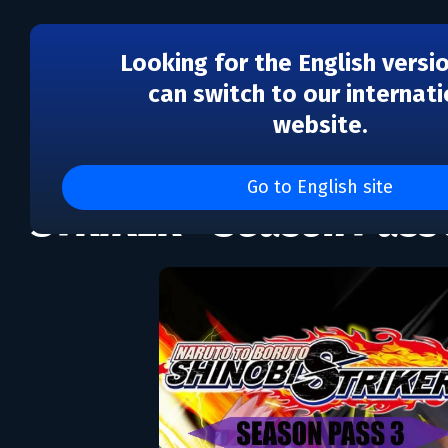
Looking for the English versi
can switch to our internati
website.
DLC
NARUTO TO BORUTO: S
Go to English site
STRIKER - Season Pass