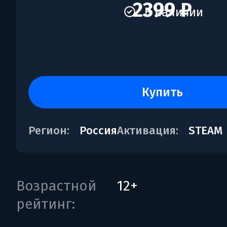
2399 ₽
В наличии
купить
Регион:
Россия
Активация:
STEAM
Возрастной
12+
рейтинг: