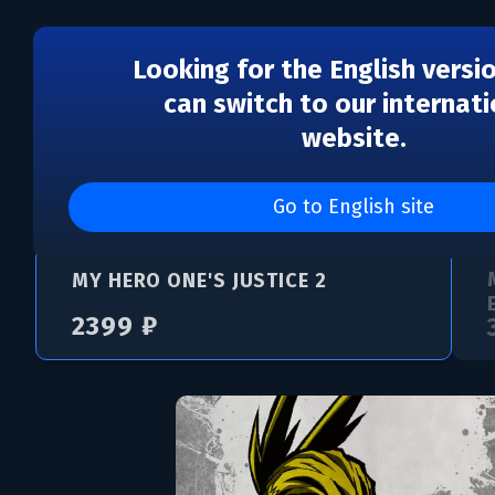
Looking for the English versi
can switch to our internati
website.
MY HERO ONE'S JUSTICE
Go to English site
MY HERO ONE'S JUSTICE 2
2399 ₽