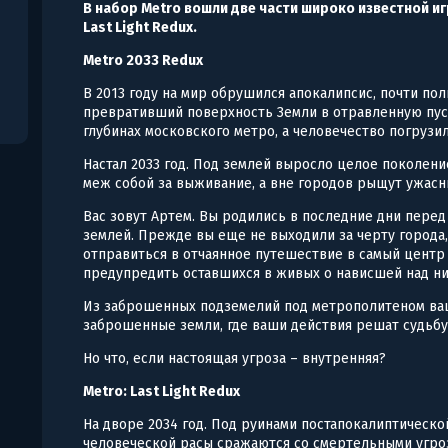
В набор Metro вошли две части широко известной игр
Last Light Redux.
Metro 2033 Redux
В 2013 году на мир обрушился апокалипсис, почти п
превративший поверхность Земли в отравленную пус
глубинах московского метро, а человечество погрузи
Настал 2033 год. Под землей выросло целое поколен
меж собой за выживание, а вне городов рыщут ужасн
Вас зовут Артем. Вы родились в последние дни перед 
землей. Прежде вы еще не выходили за черту города,
отправиться в отчаянное путешествие в самый центр
предупредить оставшихся в живых о нависшей над н
Из заброшенных подземелий под метрополитеном ваш
заброшенные земли, где ваши действия решат судьбу
Но что, если настоящая угроза – внутренняя?
Metro: Last Light Redux
На дворе 2034 год. Под руинами постапокалиптическо
человеческой расы сражаются со смертельными угро