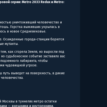
овой серии: Metro 2033 Redux и Metro:
олностью уничтоживший человечество и
тошь. Горстка выживших укрылась в
лось в новое Средневековье.
ие. Осажденные города-станции борются
ые мутанты.
тем, как сгорела Земля, но выросли под
 но судьбоносное событие заставило вас
 подземного лабиринта, чтобы
ими чудовищной угрозе.
 путь выведет на поверхность, в дикие
 человечества.
й Москвы в туннелях метро остатки
зами — внешними и внутренними.