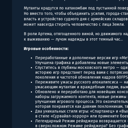
Мутанты крадутся по катакомбам под пустынной пове
Но вместо того, чтобы объединить усилия, города-ст
власть и устройство судного дня с армейских складо
может навсегда стереть человечество с лица Земли.
В роли Артема, отягощенного виной, но движимого н
к выживанию — лучом надежды в этот темный час...
Игровые особенности:
Переработанные и дополненые версии игр «Мет
Улучшена графика и добавлены новые элементы
Спуститесь в глубины московского метро — од
историю игр предстанет перед вами с потряс
поколения и частотой обновления кадров 60FPS
Переживите ужасы русского апокалипсиса — на
ужасающим мутантам и враждебным людям, выж
Обновлено и переработано для новейших консо
наборы загружаемого контента, новые режимы 
улучшения игрового процесса. Это окончательн
которая понравится как давним поклонникам, та
Два уникальных стиля игры: «Спартанец» и «В
в стиле «Сурвайвл-хоррор» или примените бое
Легендарный Режим рейнджера возвращается —
в сверхсложном Режиме рейнджера? Без графи