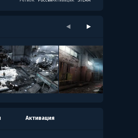
Регион:
Россия
Активация:
STEAM
я
Активация