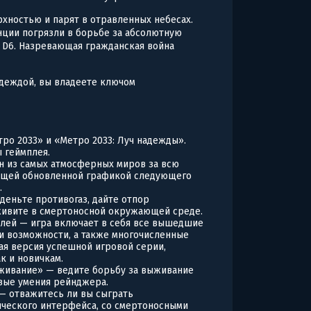
рхностью и парят в отравленных небесах.
анции погрязли в борьбе за абсолютную
в D6. Назревающая гражданская война
адеждой, вы владеете ключом
ро 2033» и «Метро 2033: Луч надежды».
 геймплея.
ин из самых атмосферных миров за всю
ающей обновленной графикой следующего
.
деньте противогаз, дайте отпор
ивите в смертоносной окружающей среде.
лей — игра включает в себя все вышедшие
и возможности, а также многочисленные
ая версия успешной игровой серии,
к и новичкам.
ыживание» — ведите борьбу за выживание
вые умения рейнджера.
 отважитесь ли вы сыграть
ческого интерфейса, со смертоносными