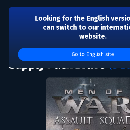
Looking for the English versi
can switch to our internati
website.
DLC
Men of War: Assault Sq
Go to English site
Supply Pack Bravo
(DLC