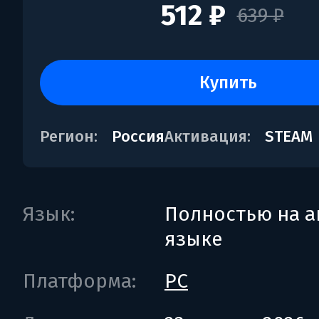
512 ₽
639 ₽
купить
Регион:
Россия
Активация:
STEAM
Язык:
Полностью на а
языке
Платформа:
PC