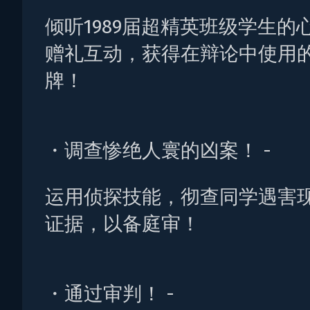
倾听1989届超精英班级学生的
赠礼互动，获得在辩论中使用
牌！
・调查惨绝人寰的凶案！ -
运用侦探技能，彻查同学遇害
证据，以备庭审！
・通过审判！ -