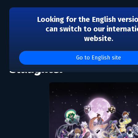
Looking for the English versi
can switch to our internati
website.
Kumitantei: Old-School
Go to English site
Slaughter