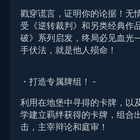
戳穿谎言，证明你的论据！无
受《逆转裁判》和另类经典作
破》系列启发，终局必见血光—
手伏法，就是他人殒命！
・打造专属牌组！ -
利用在地堡中寻得的卡牌，以
学建立羁绊获得的卡牌，组合
击，主宰辩论和庭审！