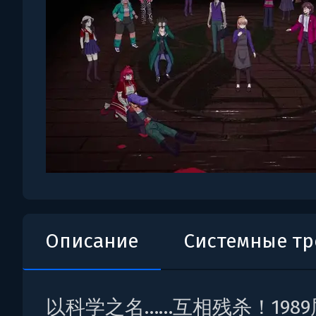
Описание
Системные т
以科学之名……互相残杀！198