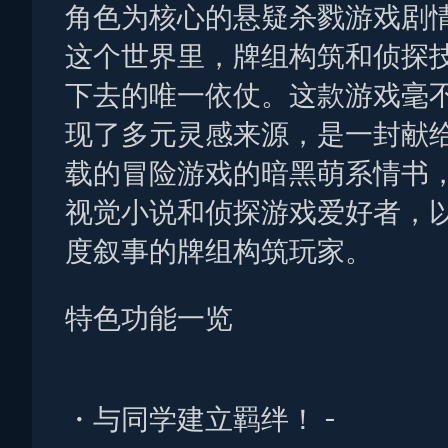
角色为核心的悬疑杀戮游戏剧
这个世界里，牌组构筑和侦探
下去的唯一依仗。这款游戏毫
现了多元灵感来源，是一封献
载的冒险游戏的暗黑萌系情书
视觉小说和侦探游戏爱好者，
度叙事的牌组构筑玩家。
特色功能一览
・与同学建立羁绊！ -