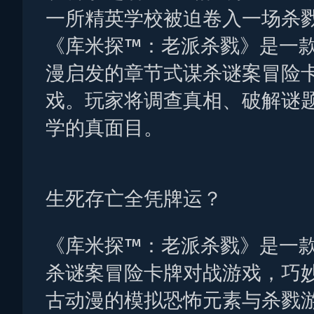
一所精英学校被迫卷入一场杀
《库米探™：老派杀戮》是一
漫启发的章节式谋杀谜案冒险
戏。玩家将调查真相、破解谜
学的真面目。
生死存亡全凭牌运？
《库米探™：老派杀戮》是一
杀谜案冒险卡牌对战游戏，巧
古动漫的模拟恐怖元素与杀戮