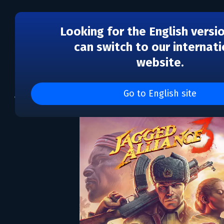
Looking for the English versi
can switch to our internati
website.
Jagged Alliance 3
Go to English site