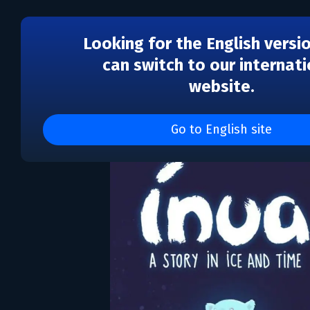
Looking for the English versi
can switch to our internati
website.
Inua - A Story in Ice an
Go to English site