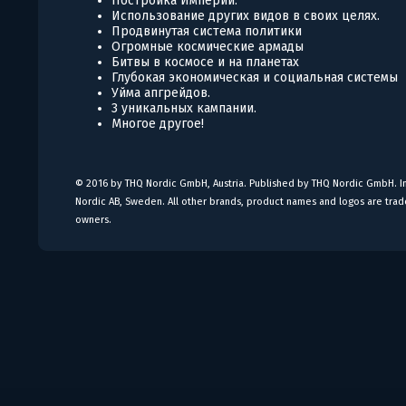
Постройка Империй.
Использование других видов в своих целях.
Продвинутая система политики
Огромные космические армады
Битвы в космосе и на планетах
Глубокая экономическая и социальная системы
Уйма апгрейдов.
3 уникальных кампании.
Многое другое!
© 2016 by THQ Nordic GmbH, Austria. Published by THQ Nordic GmbH. Im
Nordic AB, Sweden. All other brands, product names and logos are trad
owners.