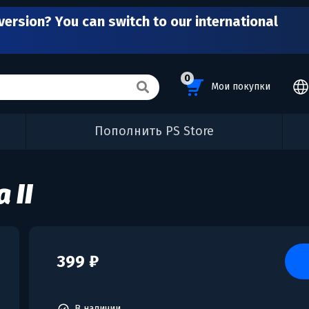
version? You can switch to our international
0
Мои покупки
Пополнить PS Store
 II
399 ₽
В наличии