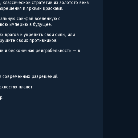
, классической стратегии из золотого века
разрешения и яркими красками.
икальную сай-фай вселенную с
свою империю в будущее.
х врагов и укрепить свои силы, или
крушите своих противников.
и и бесконечная реиграбельность — в
и современных разрешений.
хностях планет.
р.