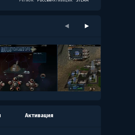
Регион:
Россия
Активация:
STEAM
я
Активация