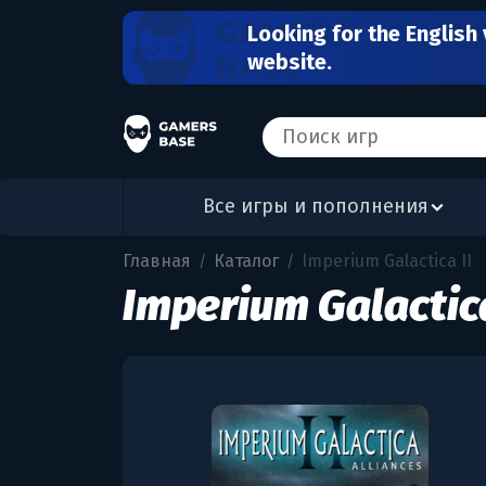
Looking for the English 
website.
Все игры и пополнения
Главная
Каталог
Imperium Galactica II
/
/
Imperium Galactica