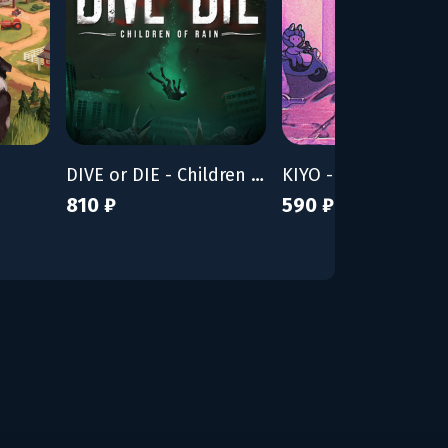
DIVE or DIE - Children of Rain
KIYO - Bunny Tyran
810 ₽
590 ₽