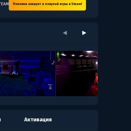
TEAM
Пополни аккаунт и покупай игры в Steam!
я
Активация