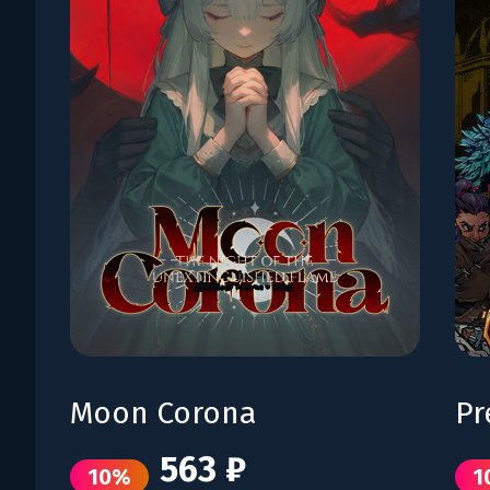
Moon Corona
Pr
563 ₽
10%
1