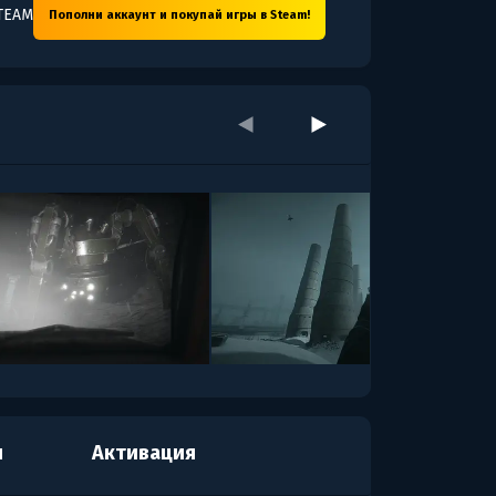
TEAM
Пополни аккаунт и покупай игры в Steam!
я
Активация