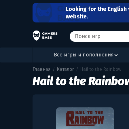
Looking for the English 
website.
Все игры и пополнения
Главная
Каталог
Hail to the Rainbow
/
/
Hail to the Rainbo