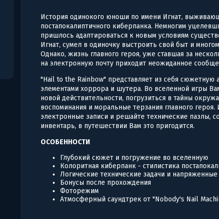
История одинокого юноши по имени Игнат, выживающ
постапокалиптичного киберпанка. Немногим уцелевш
пришлось адаптироваться к новым условиям существ
Игнат, сумел в одиночку выстроить свой быт и многом
Однако, жизнь главного героя, уже ставшая за нескол
на электронную почту приходит неожиданное сообще
"Hail to the Rainbow" представляет из себя сюжетную 
элементами хоррора и шутера. Во вселенной игры Ва
новой действительности, погрузиться в тайны окруж
воспоминания и моральные терзания главного героя.
электронные записи и решайте технические пазлы, с
инвентарь, в путешествии Вам это пригодится.
ОСОБЕННОСТИ
Глубокий сюжет и погружение во вселенную
Колоритная киберпанк - стилистика постапока
Логические технические задачи и напряженные
Бонусы после прохождения
Фоторежим
Атмосферный саундтрек от "Nobody's Nail Machi