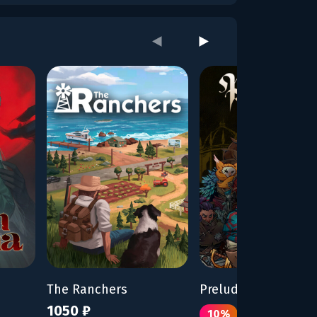
The Ranchers
Prelude Dark Pain
1050 ₽
770 ₽
10%