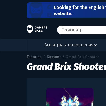
Looking for the English 
website.
Все игры и пополнения
Главная
Каталог
Grand Brix Shooter
/
/
Grand Brix Shoote