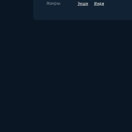
Жанры:
Экшн
Инди