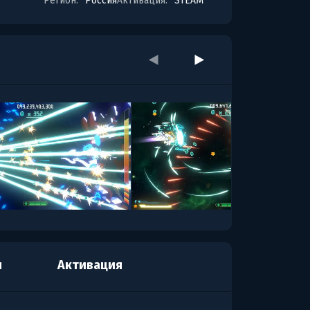
Регион:
Россия
Активация:
STEAM
я
Активация