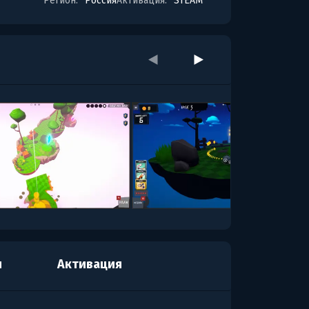
Регион:
Россия
Активация:
STEAM
я
Активация