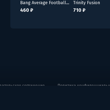
Bang Average Football – Play, Manage, Create
Trinity Fusion
460 ₽
710 ₽
вательское соглашение
Политика конфиденциальн
ng, UAQ Free Trade Zone, Umm Al Quwain, U.A.E.