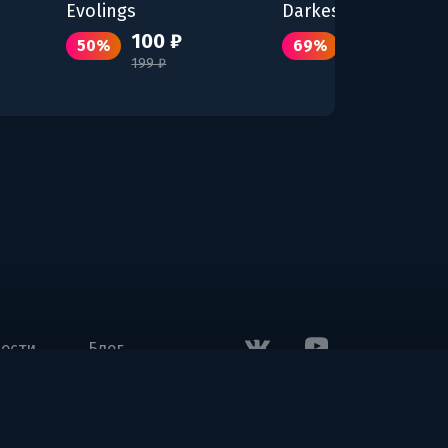
Evolings
Darkest Dungeon II
100 ₽
543 ₽
50%
69%
199 ₽
1749 ₽
ости
Блог