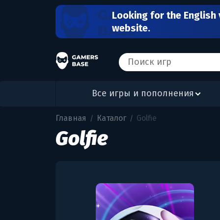
Looking for the English 
website.
Все игры и пополнения
Главная
Каталог
Golfie
/
/
Golfie