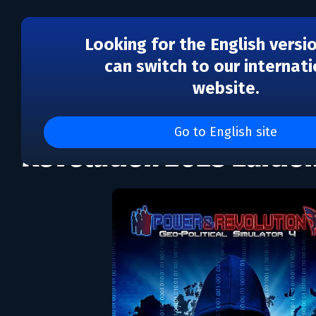
Looking for the English versi
can switch to our internati
website.
DLC
God'n Spy Add-on - Po
Go to English site
Revolution 2023 Editio