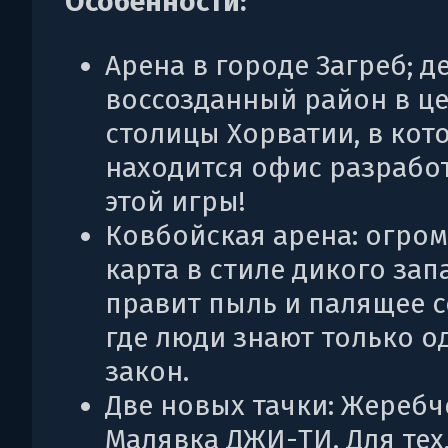
Особенности:
Арена в городе Загреб; д
воссозданный район в ц
столицы Хорватии, в кот
находится офис разрабо
этой игры!
Ковбойская арена: огро
карта в стиле дикого запа
правит пыль и палящее с
где люди знают только о
закон.
Две новых тачки: Жеребч
Малявка ДЖИ-ТИ. Для тех