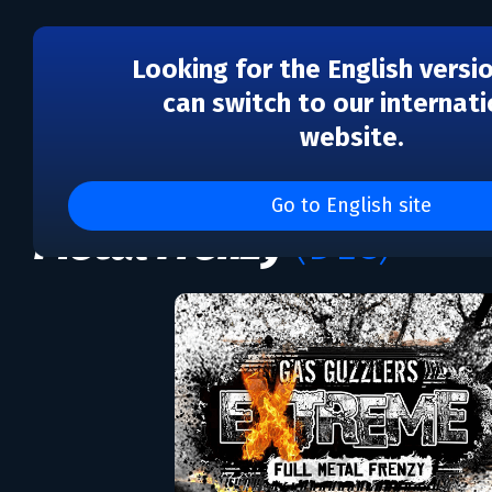
Looking for the English versi
can switch to our internati
website.
DLC
Gas Guzzlers Extreme: F
Go to English site
Metal Frenzy
(DLC)