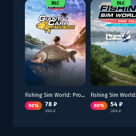
DLC
DLC
Fishing Sim World: Pro Tour – Giant Carp Pack
78 ₽
54 ₽
80%
80%
390 ₽
269 ₽