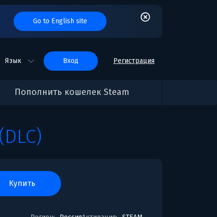
Go to English site
Язык
вход
Регистрация
Пополнить кошелек Steam
(DLC)
купить