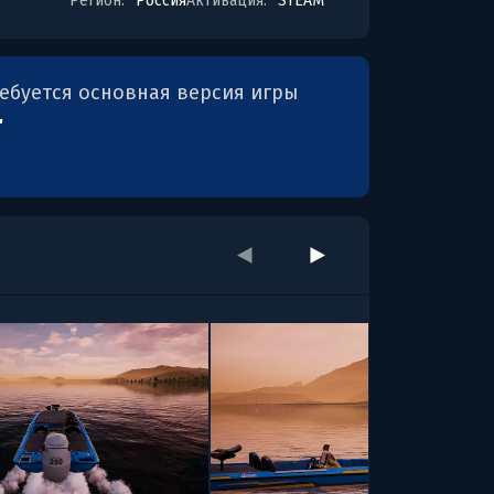
Регион:
Россия
Активация:
STEAM
ребуется основная версия игры
r