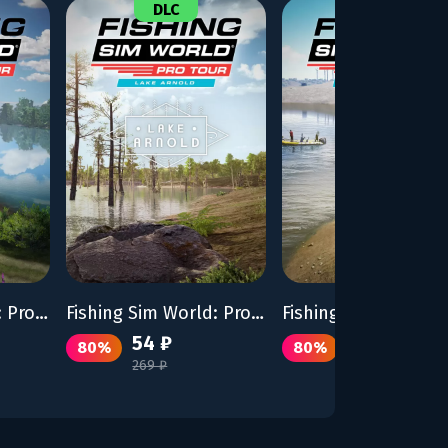
DLC
DLC
Fishing Sim World: Pro Tour - Gigantica Road Lake
Fishing Sim World: Pro Tour – Lake Arnold
54 ₽
54 ₽
80%
80%
269 ₽
269 ₽