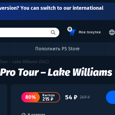
version? You can switch to our international
0
Мои покупки
Пополнить PS Store
Tour – Lake Williams (DLC)
 Pro Tour – Lake Williams
Выгода
54 ₽
80%
269 ₽
215 ₽
В наличии