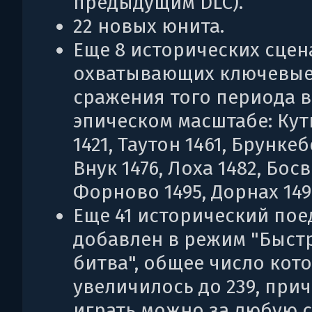
предыдущим DLC).
22 новых юнита.
Еще 8 исторических сцен
охватывающих ключевы
сражения того периода в
эпическом масштабе: Кут
1421, Таутон 1461, Брункеб
Внук 1476, Лоха 1482, Босв
Форново 1495, Дорнах 149
Еще 41 исторический по
добавлен в режим "Быст
битва", общее число кот
увеличилось до 239, при
играть можно за любую с