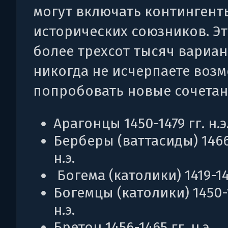
могут включать контингент
исторических союзников. Эт
более трехсот тысяч вариан
никогда не исчерпаете воз
попробовать новые сочетан
Арагонцы 1450-1479 гг. н.э
Берберы (ваттасиды) 1466
н.э.
Богема (католики) 1419-144
Богемцы (католики) 1450-1
н.э.
Бретон 1456-1465 гг. н.э.