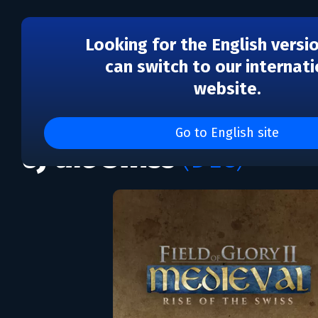
Looking for the English versi
can switch to our internati
website.
DLC
Field of Glory II: Mediev
Go to English site
of the Swiss
(DLC)