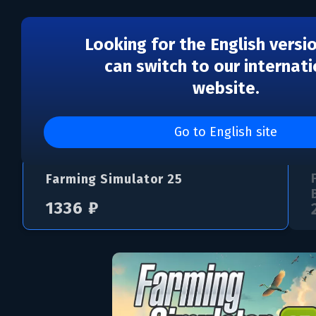
Looking for the English versi
can switch to our internati
website.
Farming Simulator 25
Go to English site
Farming Simulator 25
1336 ₽