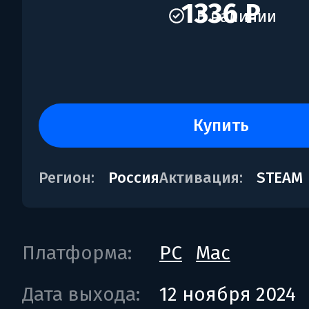
1336 ₽
В наличии
купить
Регион:
Россия
Активация:
STEAM
Платформа:
PC
Mac
Дата выхода:
12 ноября 2024