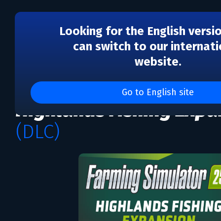
Looking for the English versi
can switch to our internati
website.
DLC
Farming Simulator 25 -
Go to English site
Highlands Fishing Expa
(DLC)