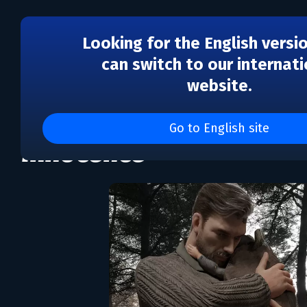
Looking for the English versi
can switch to our internati
website.
Farmer's Father: Save 
Go to English site
Innocence