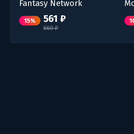
Fantasy Network
Mo
561 ₽
15%
1
660 ₽