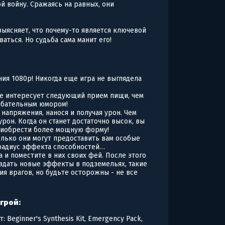
й войну. Сражаясь на равных, они
ыясняет, что почему-то является ключевой
аться. Но судьба сама манит его!
ия 1080p! Никогда еще игра не выглядела
е интересует следующий прием пищи, чем
ибательным юмором!
напряжения, нанося и получая урон. Чем
он. Когда он станет достаточно высок, вы
риобрести более мощную форму!
олько они могут предоставить вам особые
 радиус эффекта способностей…
 и поместите в них своих фей. После этого
здать новые эффекты в подземельях, такие
я врагов, но будьте осторожны - не все
игрой:
: Beginner's Synthesis Kit, Emergency Pack,