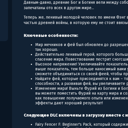
Давным-давно, древние Бог и Богиня вели между собо
запечатаны ото всех в другом мире...
Теперь же, ленивый молодой человек по имени Фэнг в
частью древней войны, в которую ему не стоит ввязыв
Ключевые особенности:
Мир мечников и фей был обновлен до разрешен
так хорошо.
Действительно ленивый герой, которого больш
спасение мира. Повествование пестрит сногсш
Высокое напряжение! Увеличивайте показатель 
выше показатель, тем больше наносимый вами ур
сможете объединиться со своей феей, чтобы п
Найдите фей, которые присоединятся к вам – т
способности, а развивая фей, вы увеличиваете
Изменение мира! Выньте Фурий из Богини и Бога
вы можете поместить Фурий на карту мира и со
как повышение получаемого опыта или изменени
эффекты дают хороший результат!
Следующие DLC включены в загрузку вместе с 
Fairy Fencer F: Beginner's Pack, который содержит