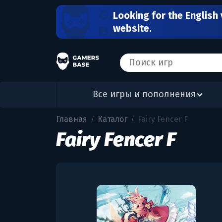
Looking for the English 
website.
Все игры и пополнения
Главная
Каталог
Fairy Fencer F
/
/
Fairy Fencer F