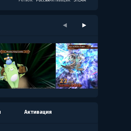
Регион:
Россия
Активация:
STEAM
я
Активация