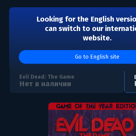
Looking for the English versi
can switch to our internati
website.
Evil Dead: The Game - 
Go to English site
Evil Dead: The Game
Нет в наличии