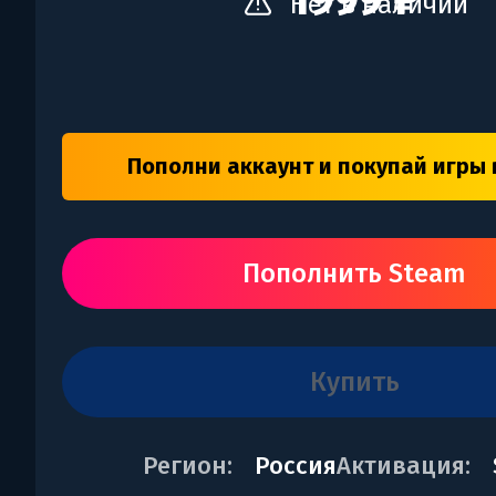
1999 ₽
Нет в наличии
Пополни аккаунт и покупай игры 
Пополнить Steam
купить
Регион:
Россия
Активация: