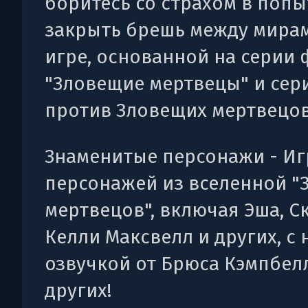
боритесь со страхом в попы
закрыть брешь между мирам
игре, основанной на серии
"Зловещие мертвецы" и сер
против Зловещих мертвецов
Знаменитые персонажи - Иг
персонажей из вселенной "
мертвецов", включая Эша, Ск
Келли Максвелл и других, с
озвучкой от Брюса Кэмпбел
других!