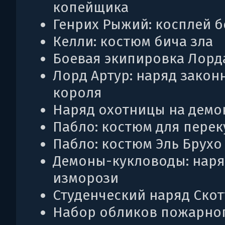
копейщика
Генрих Рыжий: косплей б
Келли: костюм бича зла
Боевая экипировка Лорд
Лорд Артур: наряд закон
короля
Наряд охотницы на демо
Пабло: костюм для перек
Пабло: костюм Эль Брухо
Демоны-кукловоды: наря
изморози
Студенческий наряд Скот
Набор обликов пожарног