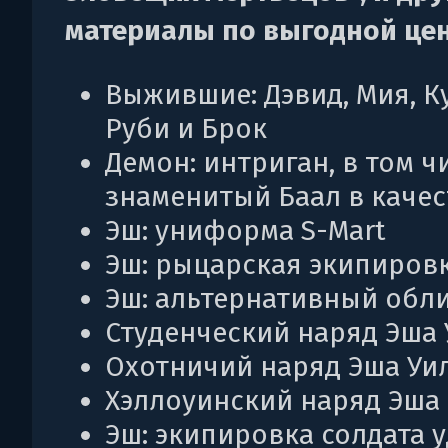
материалы по выгодной цен
Выжившие: Дэвид, Мия, К
Руби и Брок
Демон: интриган, в том ч
знаменитый Баал в качес
Эш: униформа S-Mart
Эш: рыцарская экипиров
Эш: альтернативный обли
Студенческий наряд Эша
Охотничий наряд Эша Уи
Хэллоуинский наряд Эша 
Эш: экипировка солдата 