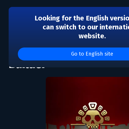
Looking for the English versi
can switch to our internati
website.
El Dorado: The Golden 
Go to English site
Builder