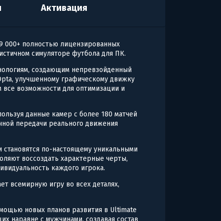
я
Активация
19 000+ полностью лицензированных
листичном симуляторе футбола для ПК.
хнологиям, создающим непревзойденный
 Opta, улучшенному графическому движку
м все возможности для оптимизации и
пользуя данные камер с более 180 матчей
чной передачи реального движения
и становятся по-настоящему уникальными
воляют воссоздать характерные черты,
видуальность каждого игрока.
ет всемирную игру во всех деталях,
омощью новых планов развития в Ultimate
их наравне с мужчинами, создавая состав