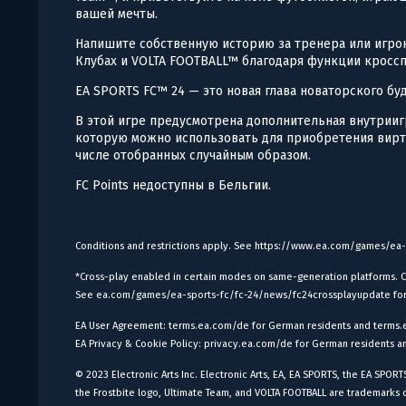
вашей мечты.
Напишите собственную историю за тренера или игрок
Клубах и VOLTA FOOTBALL™ благодаря функции кросс
EA SPORTS FC™ 24 — это новая глава новаторского бу
В этой игре предусмотрена дополнительная внутрииг
которую можно использовать для приобретения вирт
числе отобранных случайным образом.
FC Points недоступны в Бельгии.
Conditions and restrictions apply. See https://www.ea.com/games/ea-
*Cross-play enabled in certain modes on same-generation platforms. C
See ea.com/games/ea-sports-fc/fc-24/news/fc24crossplayupdate for 
EA User Agreement: terms.ea.com/de for German residents and terms.ea
EA Privacy & Cookie Policy: privacy.ea.com/de for German residents an
© 2023 Electronic Arts Inc. Electronic Arts, EA, EA SPORTS, the EA SPORT
the Frostbite logo, Ultimate Team, and VOLTA FOOTBALL are trademarks of