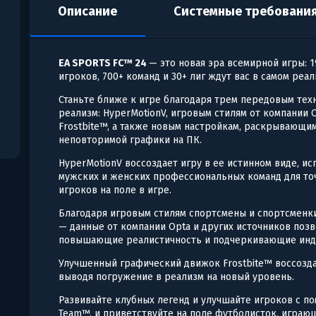
Описание
Системные требовани
EA SPORTS FC™ 24
— это новая эра всемирной игры: 
игроков, 700+ команд и 30+ лиг ждут вас в самом реа
Станьте ближе к игре благодаря трем передовым те
реализм: HyperMotionV, игровым стилям от компании
Frostbite™, а также новым настройкам, раскрывающи
неповторимой графики на ПК.
HyperMotionV воссоздает игру в ее истинном виде, ис
мужских и женских профессиональных команд для то
игроков на поле в игре.
Благодаря игровым стилям спортсмены и спортсменк
— данные от компании Opta и других источников поз
повышающие реалистичность и подчеркивающие инди
Улучшенный графический движок Frostbite™ воссозда
выводя погружение в реализм на новый уровень.
Развивайте клубных легенд и улучшайте игроков с п
Team™, и приветствуйте на поле футболисток, играющ