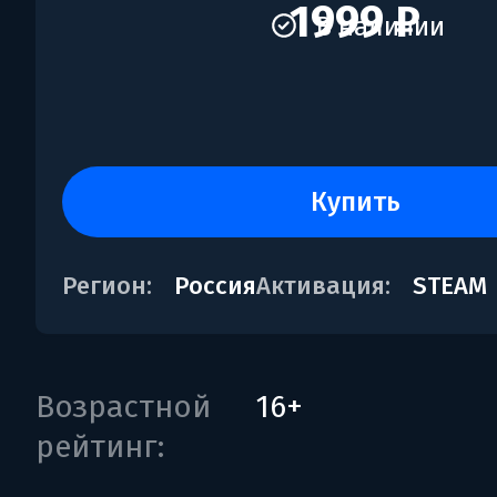
1999 ₽
В наличии
купить
Регион:
Россия
Активация:
STEAM
Возрастной
16+
рейтинг: