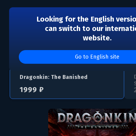
Looking for the English versi
can switch to our internati
website.
Dragonkin: The Banish
Go to English site
Dragonkin: The Banished
1999 ₽