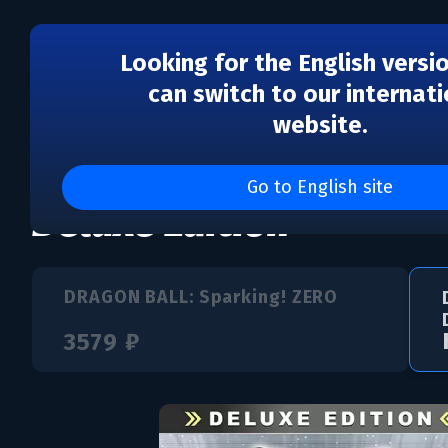
Looking for the English versi
can switch to our internati
website.
DRAGON BALL: Sparking
Go to English site
Deluxe Edition
DRAGON BALL: Sparking! ZERO
3579 ₽