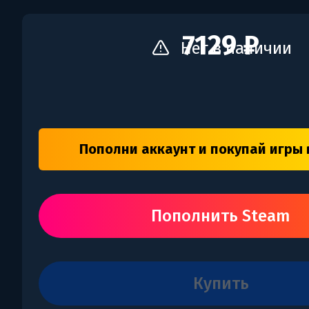
7129 ₽
Нет в наличии
Пополни аккаунт и покупай игры 
Пополнить Steam
купить