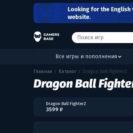
Looking for the English 
website.
Все игры и пополнения
Главная
Каталог
Dragon Ball FighterZ
/
/
Dragon Ball Fighte
Dragon Ball FighterZ
3599 ₽