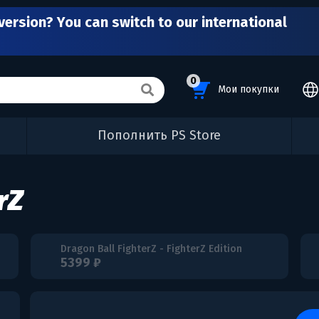
version? You can switch to our international
0
Мои покупки
Пополнить PS Store
rZ
Dragon Ball FighterZ - FighterZ Edition
5399 ₽