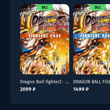
DLC
DLC
Dragon Ball FighterZ - FighterZ Pass
2099 ₽
1499 ₽