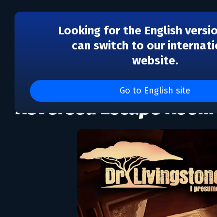
Looking for the English versi
can switch to our internati
website.
Dr Livingstone, I Pres
Go to English site
Reversed Escape Room