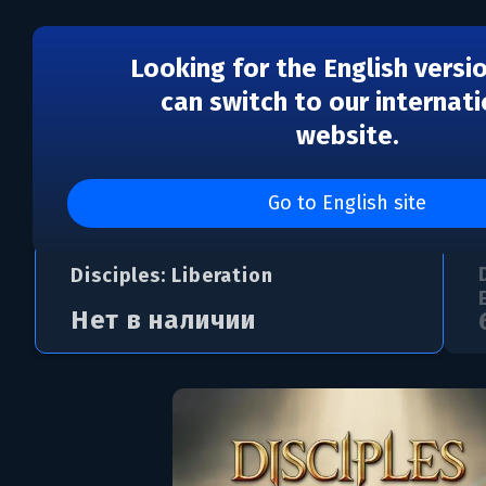
Looking for the English versi
can switch to our internati
website.
Disciples: Liberation
Go to English site
Disciples: Liberation
Нет в наличии