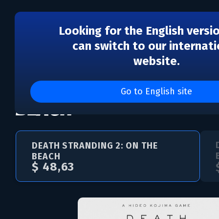
Looking for the English versi
can switch to our internati
website.
DEATH STRANDING 2: O
Go to English site
BEACH
DEATH STRANDING 2: ON THE
BEACH
$ 48,63