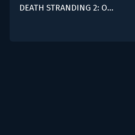
DEATH STRANDING 2: ON THE BEACH - Upgrade to Digital Deluxe Edition