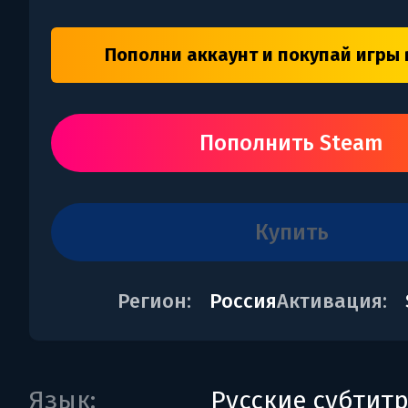
Пополни аккаунт и покупай игры 
Пополнить Steam
купить
Регион:
Россия
Активация:
Язык:
Русские субтит