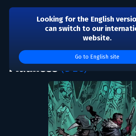
Looking for the English versi
can switch to our internati
website.
DLC
Darkest Dungeon: The C
Go to English site
Madness
(DLC)