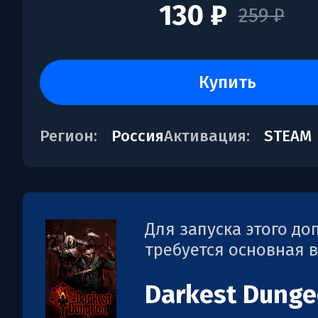
130 ₽
259 ₽
купить
Регион:
Россия
Активация:
STEAM
Для запуска этого д
требуется основная 
Darkest Dung