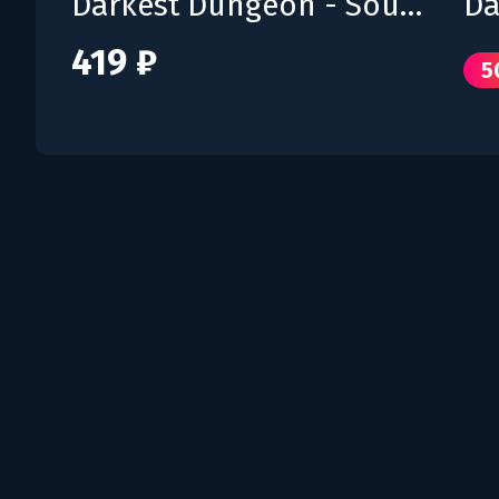
Darkest Dungeon - Soundtrack
419 ₽
5