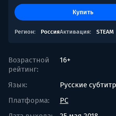
купить
Регион:
Россия
Активация:
STEAM
Возрастной
16+
рейтинг:
Язык:
Русские субтит
Платформа:
PC
Дата выхода:
25 мая 2018