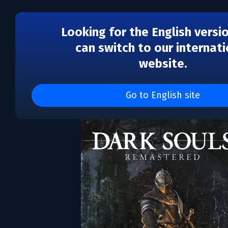
Looking for the English versi
can switch to our internati
website.
DARK SOULS™: REMAS
Go to English site