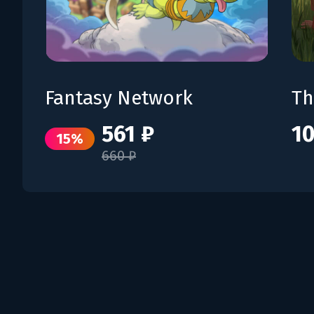
Fantasy Network
Th
561 ₽
10
15%
660 ₽