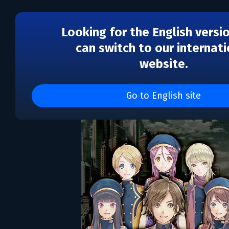
Looking for the English versi
can switch to our internati
website.
Dark Rose Valkyrie
Go to English site