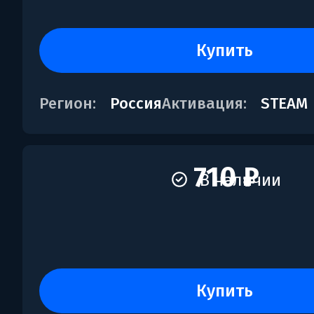
купить
Регион:
Россия
Активация:
STEAM
710 ₽
В наличии
купить