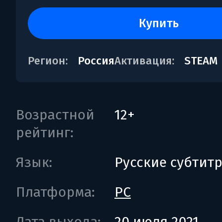
купить
Регион:
Россия
Активация:
STEAM
Возрастной
12+
рейтинг:
Язык:
Русские субтит
Платформа:
PC
Дата выхода:
20 июля 2021