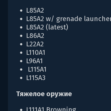
L85A2
L85A2 w/ grenade launche
L85A2 (latest)
L86A2
L22A2
L110A1
L96A1
L115A1
L115A3
Тяжелое оружие
L111A1 Browning