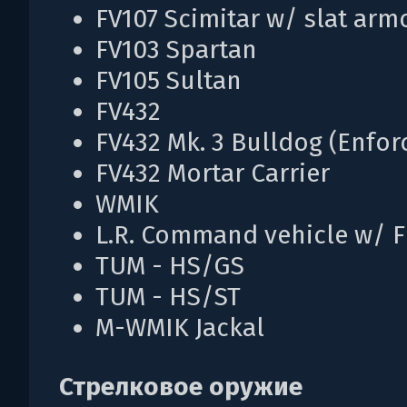
FV107 Scimitar w/ slat arm
FV103 Spartan
FV105 Sultan
FV432
FV432 Mk. 3 Bulldog (Enfor
FV432 Mortar Carrier
WMIK
L.R. Command vehicle w/ 
TUM - HS/GS
TUM - HS/ST
M-WMIK Jackal
Стрелковое оружие