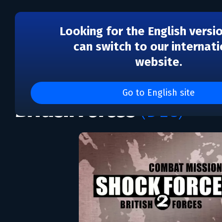
Looking for the English versi
can switch to our internati
website.
DLC
Combat Mission Shock F
Go to English site
British Forces
(DLC)