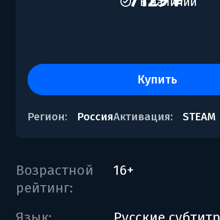
7129 ₽
В наличии
купить
Регион:
Россия
Активация:
STEAM
Возрастной
16+
рейтинг:
Язык:
Русские субтит