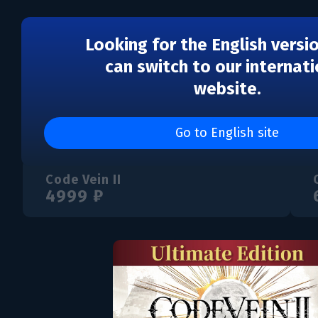
Looking for the English versi
can switch to our internati
website.
Code Vein II - Ultimate 
Go to English site
Code Vein II
4999 ₽