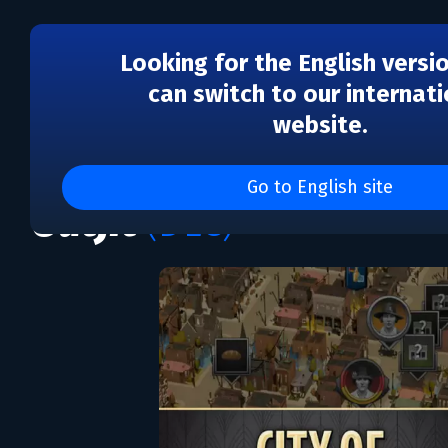
Looking for the English versi
can switch to our internati
website.
DLC
City of Gangsters: The
Go to English site
Outfit
(DLC)