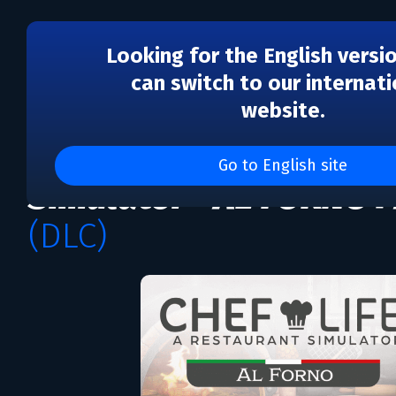
Looking for the English versi
can switch to our internati
website.
DLC
Chef Life: A Restaurant
Go to English site
Simulator - AL FORNO 
(DLC)