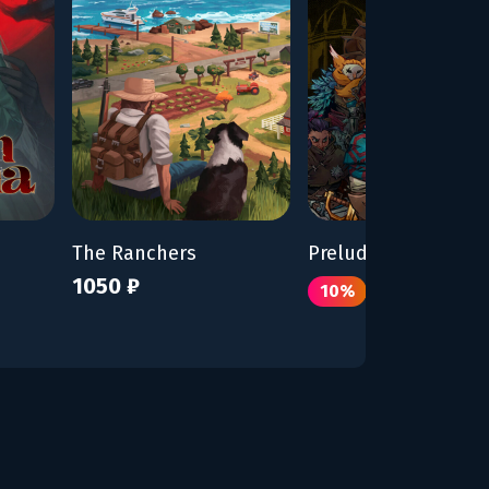
The Ranchers
Prelude Dark Pain
1050 ₽
770 ₽
10%
855 ₽