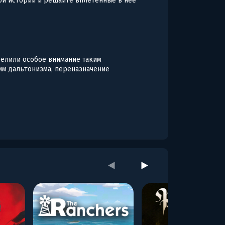
ой истории и решайте вплетенные в нее
уделили особое внимание таким
им дальтонизма, переназначение