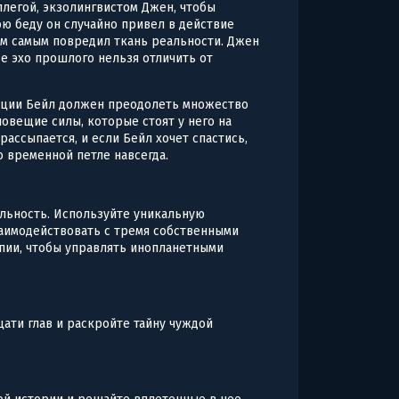
ллегой, экзолингвистом Джен, чтобы
ою беду он случайно привел в действие
ем самым повредил ткань реальности. Джен
где эхо прошлого нельзя отличить от
иции Бейл должен преодолеть множество
ловещие силы, которые стоят у него на
рассыпается, и если Бейл хочет спастись,
о временной петле навсегда.
льность. Используйте уникальную
заимодействовать с тремя собственными
опии, чтобы управлять инопланетными
ати глав и раскройте тайну чуждой