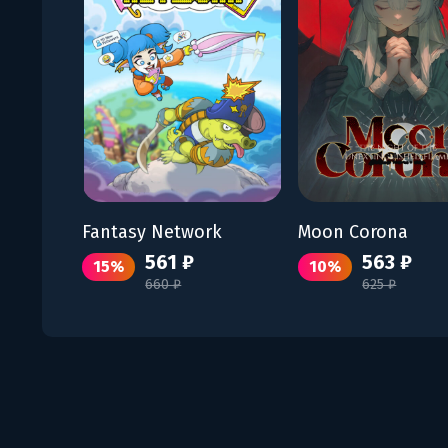
Fantasy Network
Moon Corona
561 ₽
563 ₽
15%
10%
660 ₽
625 ₽