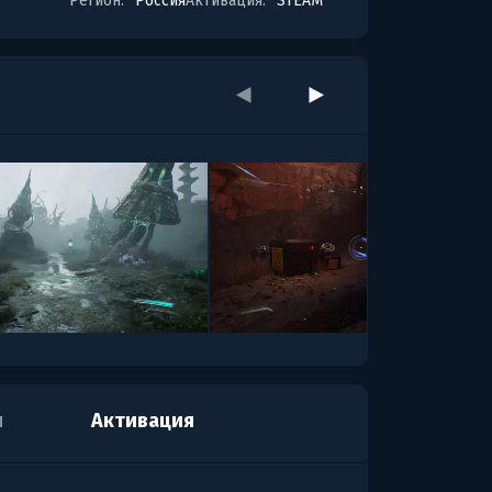
Регион:
Россия
Активация:
STEAM
я
Активация