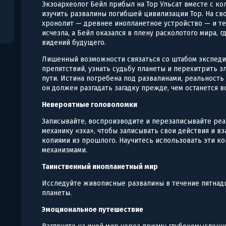
Экзоархеолог Бейл прибыл на Тор Ульсат вместе с ко
изучить развалины погибшей цивилизации Тор. На св
хронолит — древнее инопланетное устройство — и т
исчезла, а Бейл оказался в плену расколотого мира, 
видений будущего.
Лишенный возможности связаться со штабом экспед
препятствий, узнать судьбу планеты и перехитрить з
пути. Истина погребена под развалинами, реальность 
он должен разгадать загадку прежде, чем останется в
Невероятные головоломки
Записывайте, воспроизводите и перезаписывайте реа
механику «эха», чтобы записывать свои действия и в
копиями из прошлого. Научитесь использовать эти к
механизмами.
Таинственный инопланетный мир
Исследуйте живописные развалины в течение пятнадц
планеты.
Эмоциональное путешествие