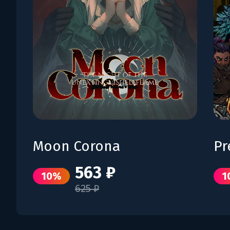
Moon Corona
Pr
563 ₽
10%
1
625 ₽