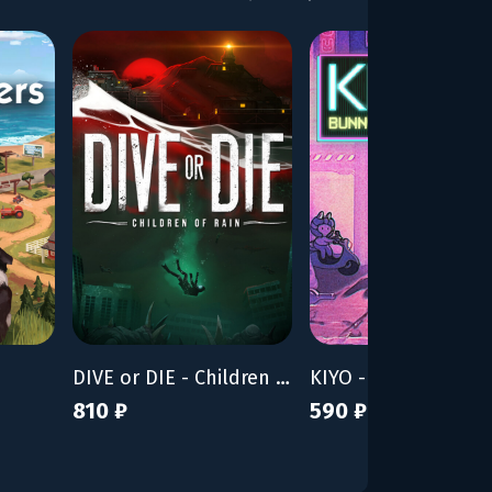
DIVE or DIE - Children of Rain
KIYO - Bunny Tyran
810 ₽
590 ₽