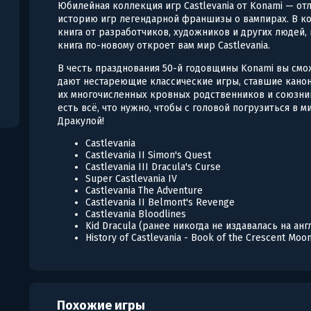
Юбилейная коллекция игр Castlevania от Konami — о
историю игр легендарной франшизы о вампирах. В к
книга от разработчиков, художников и других людей, 
книга по-новому откроет вам мир Castlevania.
В честь празднования 50-й годовщины Konami вы смо
дают нестареющие классические игры, ставшие кано
их многочисленных кровных родственников и союзник
есть всё, что нужно, чтобы с головой погрузиться в м
Дракулой!
Castlevania
Castlevania II Simon's Quest
Castlevania III Dracula's Curse
Super Castlevania IV
Castlevania The Adventure
Castlevania II Belmont's Revenge
Castlevania Bloodlines
Kid Dracula (ранее никогда не издавалась на ан
History of Castlevania - Book of the Crescent Moo
Похожие игры