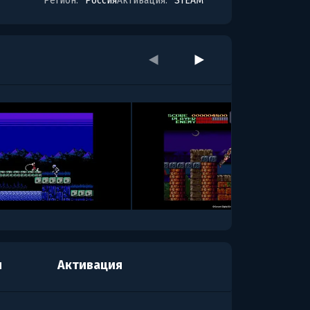
Регион:
Россия
Активация:
STEAM
я
Активация