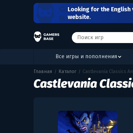
Looking for the English 
website.
Все игры и пополнения
Главная
Каталог
Castlevania Classics An
/
/
Castlevania Classi