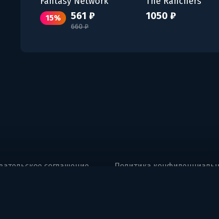
Fantasy Network
The Ranchers
561 ₽
1050 ₽
15%
660 ₽
вательское соглашение
Политика конфиденциальн
ng, UAQ Free Trade Zone, Umm Al Quwain, U.A.E.