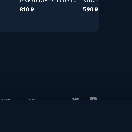
DIVE or DIE - Children of Rain
KIYO - Bunny Tyran
810 ₽
590 ₽
ости
Блог