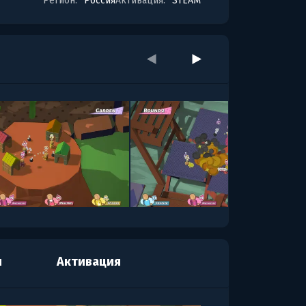
Регион:
Россия
Активация:
STEAM
я
Активация