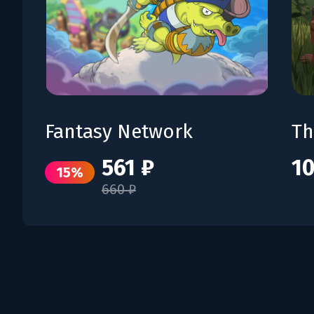
Fantasy Network
Th
561 ₽
10
15%
660 ₽