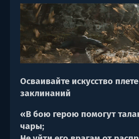
Осваивайте искусство плет
заклинаний
«В бою герою помогут тала
чары;
Не уйти его врагам от расп