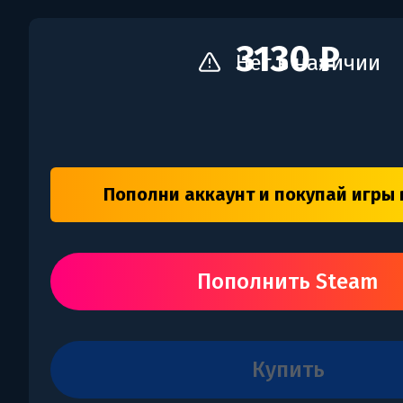
3130 ₽
Нет в наличии
Пополни аккаунт и покупай игры 
Пополнить Steam
купить