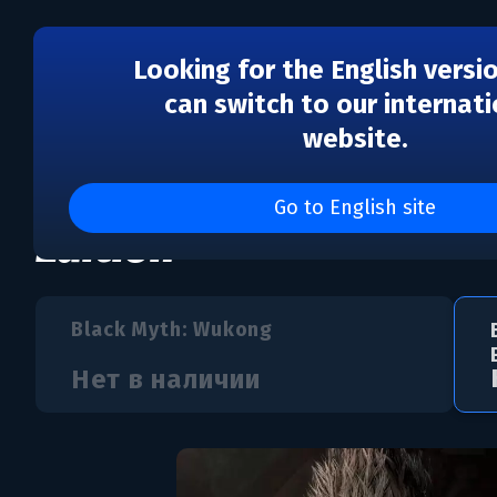
Looking for the English versi
can switch to our internati
website.
Black Myth: Wukong - 
Go to English site
Edition
Black Myth: Wukong
Нет в наличии